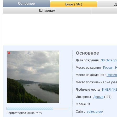
Основное
Блог
( 96 )
Д
Шпионаж
Основное
Дата рождения :
30 Октяб
Место рождения :
Россия
,
Н
Место нахождения :
Россия
Место проживания : не ука
Любимые места :
ИКЕЯ (IK
Интересы :
Деньги
(117)
О себе : я
Сайт :
regfre.ru.gg/
Портрет заполнен на 74 %