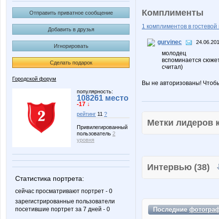
Комплименты
Отправить приватное сообщение
1 комплиментов в гостевой 
Добавить в друзья
gurvinec
24.06.201
Игнорировать
молодец
вспоминается сюжет 
Сделать подарок
считал)
Городской форум
Вы не авторизованы! Чтоб
популярность:
108261 место
-17 ↓
рейтинг
11
?
Метки лидеров
Привилегированный
пользователь
2
уровня
Интервью (38)
Статистика портрета:
сейчас просматривают портрет - 0
зарегистрированные пользователи
Последние
фотогра
посетившие портрет за 7 дней - 0